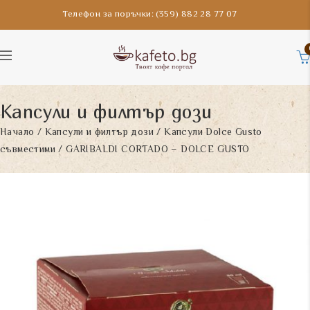
Телефон за поръчки: (359) 882 28 77 07
Капсули и филтър дози
Начало
/
Капсули и филтър дози
/
Капсули Dolce Gusto
съвместими
/ GARIBALDI CORTADO – DOLCE GUSTO