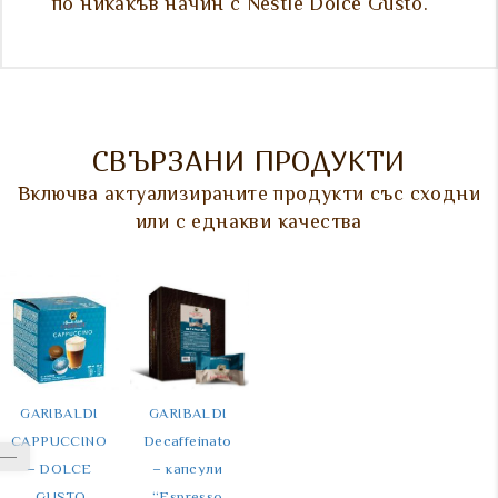
по никакъв начин с Nestlé Dolce Gusto.
СВЪРЗАНИ ПРОДУКТИ
Включва актуализираните продукти със сходни
или с еднакви качества
GARIBALDI 
GARIBALDI 
COVIM 
COVIM 
CAPPUCCINO 
Decaffeinato 
Orocrema 
Honduras 
– DOLCE 
– капсули 
Филтър дози 
Филтър дози 