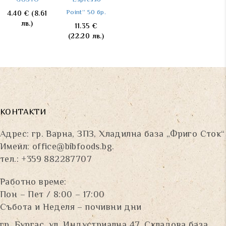
GUSTO
“Espresso 
25 бр./кутия
25 бр. / кут.
Point” 50 бр.
4.40
€
(8.61
6.39
€
7.41
€
(14.49
лв.)
(12.50 лв.)
лв.)
11.35
€
(22.20 лв.)
КОНТАКТИ
Адрес: гр. Варна, ЗПЗ, Хладилна база „Фриго Сток“
Имейл:
office@bibfoods.bg
.
тел.: +359 882287707
Работно време:
Пон – Пет / 8:00 – 17:00
Събота и Неделя – почивни дни
гр. Бургас, ул. Индустриална 47, Складова база