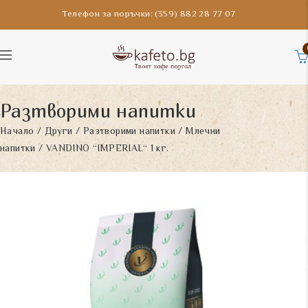
Телефон за поръчки: (359) 882 28 77 07
Разтворими напитки
Начало
/
Други
/
Разтворими напитки
/
Млечни
напитки
/ VANDINO “IMPERIAL“ 1 кг.