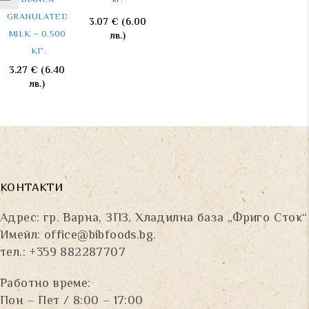
BIANCA 
кг.
GRANULATED 
3.07
€
(6.00
6.03
€
(11.79
3.30
€
(6.45
MILK – 0.500 
лв.)
лв.)
лв.)
КГ.
3.27
€
(6.40
лв.)
КОНТАКТИ
Адрес: гр. Варна, ЗПЗ, Хладилна база „Фриго Сток“
Имейл:
office@bibfoods.bg
.
тел.: +359 882287707
Работно време:
Пон – Пет / 8:00 – 17:00