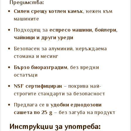
Предимства:
Силен срещу котлен камък
, нежен към
машините
Подходящ за
еспресо машини, бойлери,
чайници и други уреди
Безопасен за алуминий, неръждаема
стомана и месинг
Бързо биоразградим
, без вредни
остатъци
NSF сертифициран
– покрива най-
строгите стандарти за безопасност
Предлага се в
удобни еднодозови
сашета по 25 g
– без загуба на продукт
Инструкции за употреба: