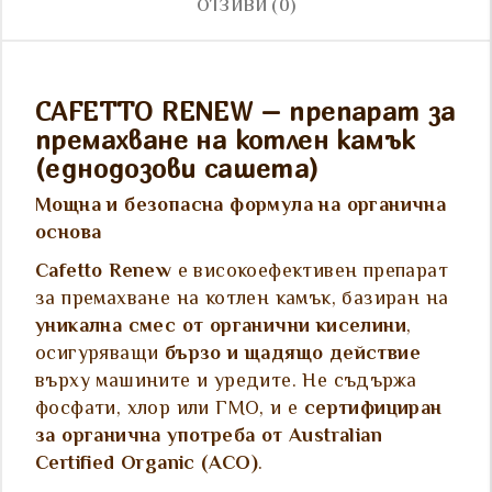
ОТЗИВИ (0)
CAFETTO RENEW – препарат за
премахване на котлен камък
(еднодозови сашета)
Мощна и безопасна формула на органична
основа
Cafetto Renew
е високоефективен препарат
за премахване на котлен камък, базиран на
уникална смес от органични киселини
,
осигуряващи
бързо и щадящо действие
върху машините и уредите. Не съдържа
фосфати, хлор или ГМО, и е
сертифициран
за органична употреба от Australian
Certified Organic (ACO)
.