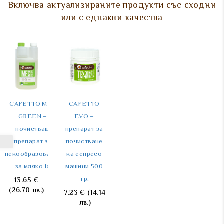
Включва актуализираните продукти със сходни
или с еднакви качества
CAFETTO MFC 
CAFETTO 
CAFETTO 
CAFETTO 
GREEN – 
EVO – 
CAPSULE 
GC2 
почистващ 
препарат за 
CLEANER – 
препарат за 
препарат за 
почистване 
капсули 
почистване 
пенообразовател 
на еспресо 
неспресо за 
на ножове на 
за мляко 1л.
машини 500 
почистване 
мелачка 45 
гр.
на еспресо 
гр. / 3 бр.
13.65
€
(26.70 лв.)
машина 6 бр.
7.23
€
(14.14
6.85
€
лв.)
(13.40 лв.)
6.49
€
(12.69 лв.)