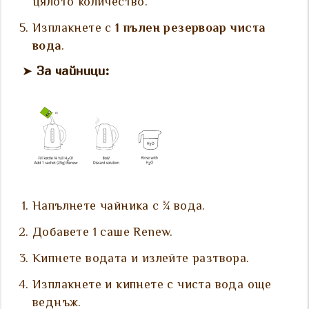
цялото количество.
Изплакнете с
1 пълен резервоар чиста
вода
.
➤
За чайници:
Напълнете чайника с ¾ вода.
Добавете 1 саше Renew.
Кипнете водата и излейте разтвора.
Изплакнете и кипнете с чиста вода още
веднъж.