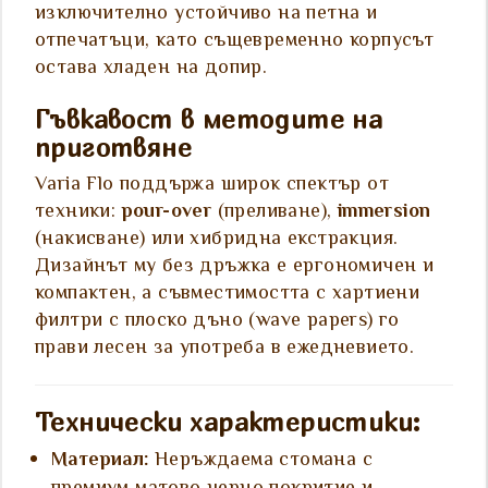
изключително устойчиво на петна и
отпечатъци, като същевременно корпусът
остава хладен на допир.
Гъвкавост в методите на
приготвяне
Varia Flo поддържа широк спектър от
техники:
pour-over
(преливане),
immersion
(накисване) или хибридна екстракция.
Дизайнът му без дръжка е ергономичен и
компактен, а съвместимостта с хартиени
филтри с плоско дъно (wave papers) го
прави лесен за употреба в ежедневието.
Технически характеристики:
Материал:
Неръждаема стомана с