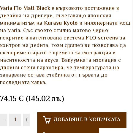
Varia Flo Matt Black
е върховото постижение в
дизайна на дрипери, съчетаващо японския
минимализъм на
Kurasu Kyoto
и инженерната мощ
на Varia. Със своето стилно матово черно
покритие и патентована система
FLO screens
за
контрол на дебита, този дрипер ви позволява да
експериментирате с времето за екстракция и
наситеността на вкуса. Вакуумната изолация с
двойни стени гарантира, че температурата на
запарване остава стабилна от първата до
последната капка.
74.15
€
(145.02 лв.)
ДОБАВЯНЕ В КОЛИЧКАТА