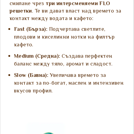
смилане чрез
три интерсменяеми FLO
решетки
. Те ви дават власт над времето за
контакт между водата и кафето:
Fast (Бърза):
Подчертава светлите,
плодови и киселинни нотки на филтър
кафето.
Medium (Средна):
Създава перфектен
баланс между тяло, аромат и сладост.
Slow (Бавна):
Увеличава времето за
контакт за по-богат, маслен и интензивен
вкусов профил.