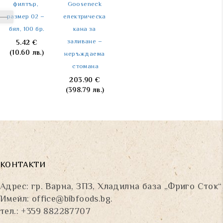
филтър, 
Gooseneck 
филтрации 
съвместима 
размер 02 – 
електрическа 
2000g./0.1g.
с капсули 
бял, 100 бр.
кана за 
Espresso 
74.24
€
(145.20 лв.)
заливане – 
Point
5.42
€
(10.60 лв.)
неръждаема 
135.49
€
(265.00 лв.)
стомана
203.90
€
(398.79 лв.)
КОНТАКТИ
Адрес: гр. Варна, ЗПЗ, Хладилна база „Фриго Сток“
Имейл:
office@bibfoods.bg
.
тел.: +359 882287707