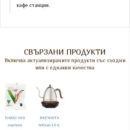
кафе станция.
СВЪРЗАНИ ПРОДУКТИ
Включва актуализираните продукти със сходни
или с еднакви качества
HARIO V60 
BREWISTA 
HARIO V60 
Кафе машина 
хартиен 
Artisan 1.0 л. 
везна за 
SGL FLEXY – 