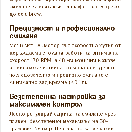
смилане за всякакъв тип кафе – от еспресо
до cold brew.
Прецизност и професионално
смилане
Мощният DC мотор със скоростна кутия от
неръждаема стомана работи на оптимална
скорост 170 RPM, а 48 мм конични ножове
от висококачествена стомана осигуряват
последователно и прецизно смилане с
минимално задържане (<0,1 г).
Безстепенна настройка за
максимален контрол
Лесно регулирай едрина на смилане чрез
плавен, безстепенен механизъм на 30-
грамовия бункер. Перфектно за всякакви