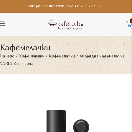
Телефон за поръчки: (359) 882 28 77 07
Кафемелачки
Начало
/
Кафе машини
/
Кафемелачки
/ Хибридна кафемелачка
VARIA Evo черна