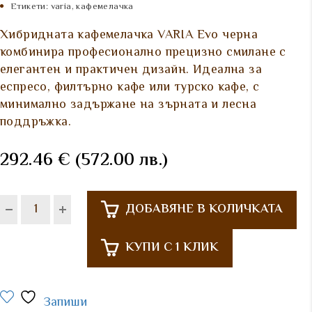
Етикети:
varia
,
кафемелачка
Хибридната кафемелачка VARIA Evo черна
комбинира професионално прецизно смилане с
елегантен и практичен дизайн. Идеална за
еспресо, филтърно кафе или турско кафе, с
минимално задържане на зърната и лесна
поддръжка.
292.46
€
(572.00 лв.)
ДОБАВЯНЕ В КОЛИЧКАТА
КУПИ С 1 КЛИК
Запиши