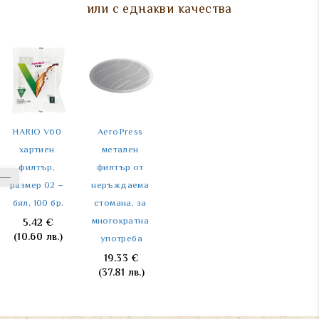
или с еднакви качества
HARIO V60 
AeroPress 
RHINO 
RHINO ръчна 
хартиен 
метален 
дозираща 
кафемелачка
филтър, 
филтър от 
везна 
размер 02 – 
неръждаема 
1000g/0.1g
67.23
€
бял, 100 бр.
стомана, за 
25.05
€
(131.49 лв.)
(49.00 лв.)
многократна 
5.42
€
(10.60 лв.)
употреба
19.33
€
(37.81 лв.)