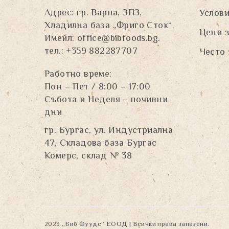
Адрес: гр. Варна, ЗПЗ,
Услови
Хладилна база „Фриго Сток“
Цени з
Имейл:
office@bibfoods.bg
.
тел.: +359 882287707
Често 
Работно време:
Пон – Пет / 8:00 – 17:00
Събота и Неделя – почивни
дни
гр. Бургас, ул. Индустриална
47, Складова база Бургас
Комерс, склад № 38
2023 „Биб Фуудс“ ЕООД | Всички права запазени.