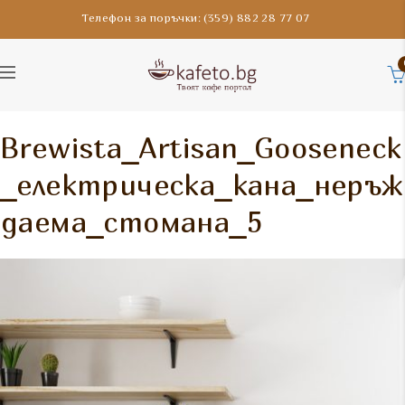
Телефон за поръчки: (359) 882 28 77 07
Brewista_Artisan_Gooseneck
_електрическа_кана_неръж
даема_стомана_5