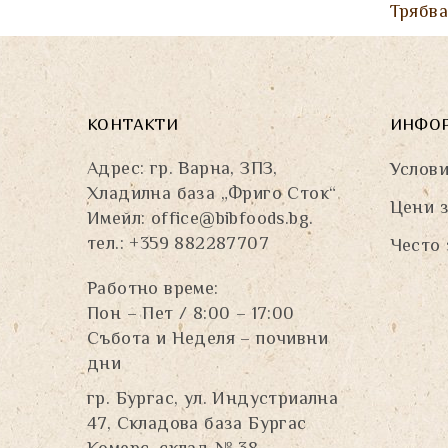
Трябв
КОНТАКТИ
ИНФО
Адрес: гр. Варна, ЗПЗ,
Услови
Хладилна база „Фриго Сток“
Цени з
Имейл:
office@bibfoods.bg
.
тел.: +359 882287707
Често 
Работно време:
Пон – Пет / 8:00 – 17:00
Събота и Неделя – почивни
дни
гр. Бургас, ул. Индустриална
47, Складова база Бургас