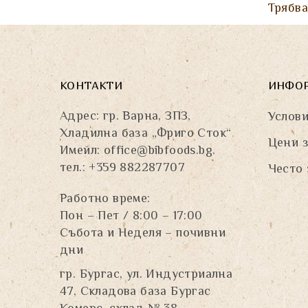
Трябв
КОНТАКТИ
ИНФО
Адрес: гр. Варна, ЗПЗ,
Услови
Хладилна база „Фриго Сток“
Цени з
Имейл:
office@bibfoods.bg
.
тел.: +359 882287707
Често 
Работно време:
Пон – Пет / 8:00 – 17:00
Събота и Неделя – почивни
дни
гр. Бургас, ул. Индустриална
47, Складова база Бургас