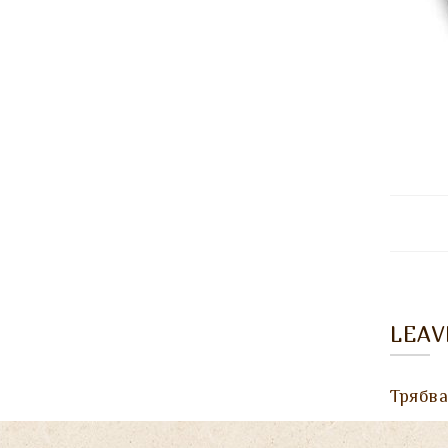
LEA
Трябв