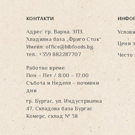
КОНТАКТИ
ИНФО
Адрес: гр. Варна, ЗПЗ,
Услови
Хладилна база „Фриго Сток“
Цени з
Имейл:
office@bibfoods.bg
.
тел.: +359 882287707
Често 
Работно време:
Пон – Пет / 8:00 – 17:00
Събота и Неделя – почивни
дни
гр. Бургас, ул. Индустриална
47, Складова база Бургас
Комерс, склад № 38