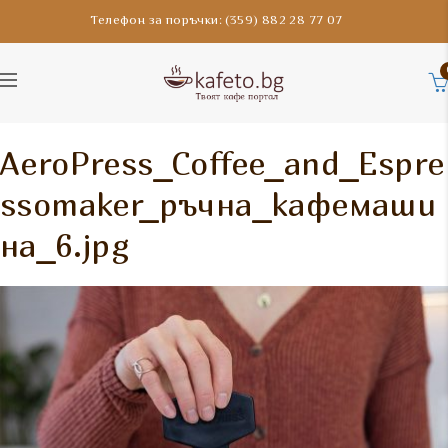
Телефон за поръчки: (359) 882 28 77 07
AeroPress_Coffee_and_Espre
ssomaker_ръчна_кафемаши
на_6.jpg