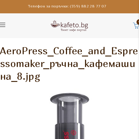
Телефон за поръчки: (359) 882 28 77 07
AeroPress_Coffee_and_Espre
ssomaker_ръчна_кафемаши
на_8.jpg