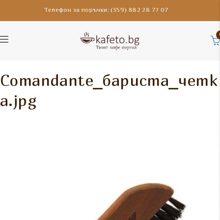
Телефон за поръчки: (359) 882 28 77 07
Comandante_бариста_четк
а.jpg