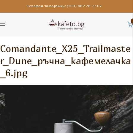
Телефон за поръчки: (359) 882 28 77 07
Comandante_X25_Trailmaste
r_Dune_ръчна_кафемелачка
_6.jpg