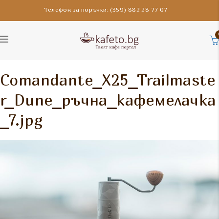
Телефон за поръчки: (359) 882 28 77 07
Comandante_X25_Trailmaste
r_Dune_ръчна_кафемелачка
_7.jpg