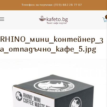
Телефон за поръчки: (359) 882 28 77 07
RHINO_мини_контейнер_з
а_отпадъчно_кафе_5.jpg