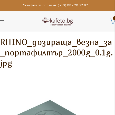
Телефон за поръчки: (359) 882 28 77 07
RHINO_дозираща_везна_за
_портафилтър_2000g_0.1g.
jpg