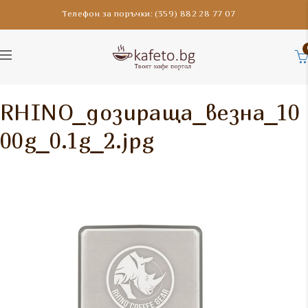
Телефон за поръчки: (359) 882 28 77 07
RHINO_дозираща_везна_10
00g_0.1g_2.jpg