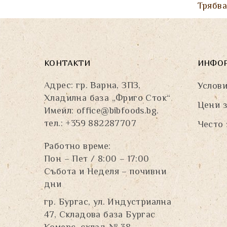
Трябв
КОНТАКТИ
ИНФО
Адрес: гр. Варна, ЗПЗ,
Услови
Хладилна база „Фриго Сток“
Цени з
Имейл:
office@bibfoods.bg
.
тел.: +359 882287707
Често 
Работно време:
Пон – Пет / 8:00 – 17:00
Събота и Неделя – почивни
дни
гр. Бургас, ул. Индустриална
47, Складова база Бургас