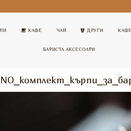
ЛИ
КАФЕ
ЧАЙ
ДРУГИ
КАФ
БАРИСТА АКСЕСОАРИ
Covim
Разтворимо капучино
Covim
NO_комплект_кърпи_за_бар
Garibaldi
Топъл шоколад
Garibaldi
Illy
Млечни напитки
Pera
Pera
Разтворим чай
Vandino
ICS