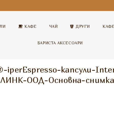
ЛИ
КАФЕ
ЧАЙ
ДРУГИ
КАФ
БАРИСТА АКСЕСОАРИ
Covim
Разтворимо капучино
Covim
y®-iperEspresso-капсули-Int
Garibaldi
Топъл шоколад
Garibaldi
.ЛИНК-ООД-Основна-снимка
Illy
Млечни напитки
Pera
Pera
Разтворим чай
Vandino
ICS