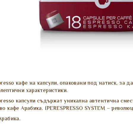
presso кафе на капсули, опаковани под натиск, за 
лептични характеристики.
presso капсули съдържат уникална автентична смес
во кафе Арабика. IPERESPRESSO SYSTEM – революци
Арабика.