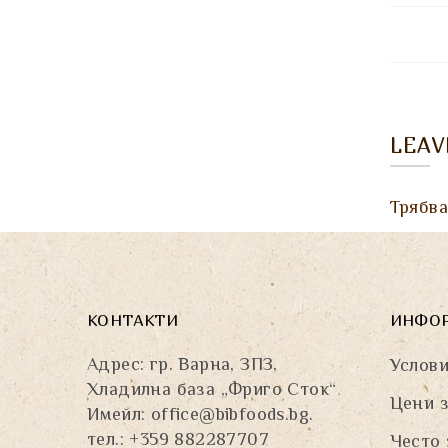
LEA
Трябв
КОНТАКТИ
ИНФО
Адрес: гр. Варна, ЗПЗ,
Услови
Хладилна база „Фриго Сток“
Цени з
Имейл:
office@bibfoods.bg
.
тел.: +359 882287707
Често 