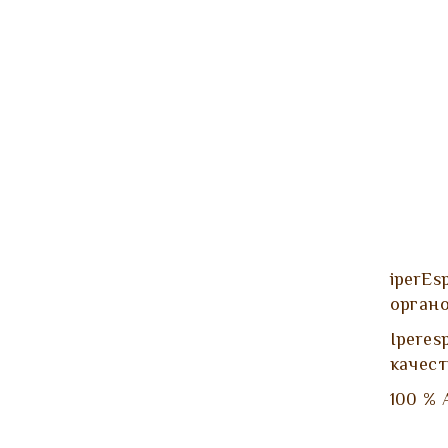
iperEs
органо
Iperes
качест
100 % 