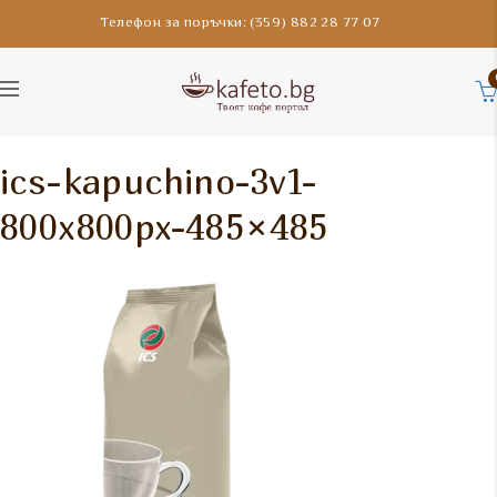
Телефон за поръчки: (359) 882 28 77 07
ics-kapuchino-3v1-
800x800px-485×485