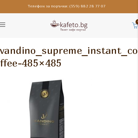
Телефон за поръчки: (359) 882 28 77 07
vandino_supreme_instant_co
ffee-485×485