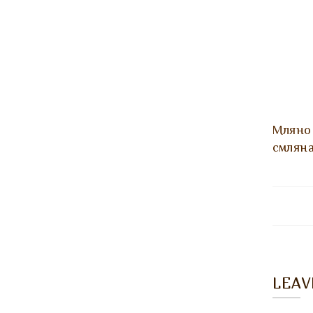
Мляно 
смляна
LEA