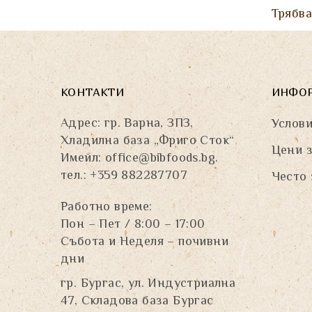
Трябв
КОНТАКТИ
ИНФО
Адрес: гр. Варна, ЗПЗ,
Услови
Хладилна база „Фриго Сток“
Цени з
Имейл:
office@bibfoods.bg
.
тел.: +359 882287707
Често 
Работно време:
Пон – Пет / 8:00 – 17:00
Събота и Неделя – почивни
дни
гр. Бургас, ул. Индустриална
47, Складова база Бургас