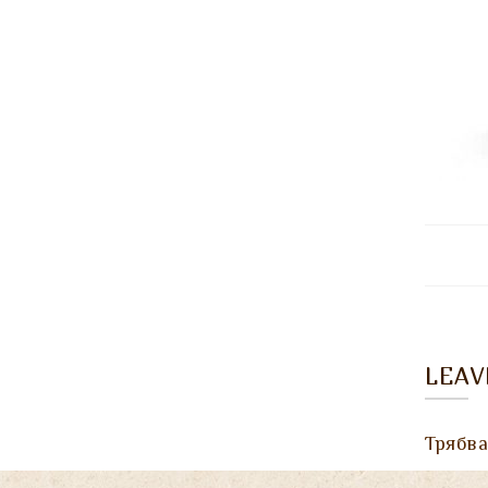
LEA
Трябв