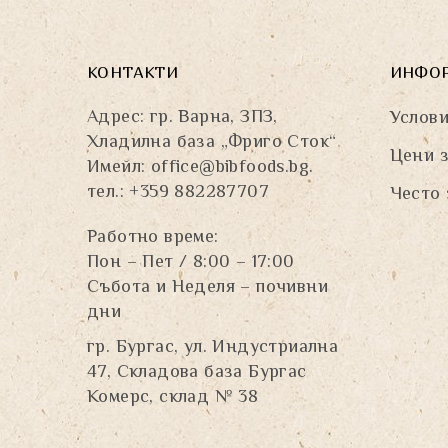
КОНТАКТИ
ИНФО
Адрес: гр. Варна, ЗПЗ,
Услови
Хладилна база „Фриго Сток“
Цени з
Имейл:
office@bibfoods.bg
.
тел.: +359 882287707
Често 
Работно време:
Пон – Пет / 8:00 – 17:00
Събота и Неделя – почивни
дни
гр. Бургас, ул. Индустриална
47, Складова база Бургас
Комерс, склад № 38