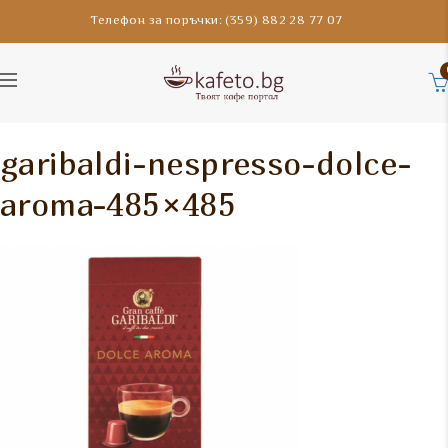
Телефон за поръчки: (359) 882 28 77 07
garibaldi-nespresso-dolce-
aroma-485×485