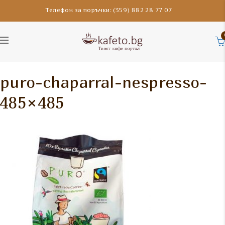
Телефон за поръчки: (359) 882 28 77 07
puro-chaparral-nespresso-
485×485