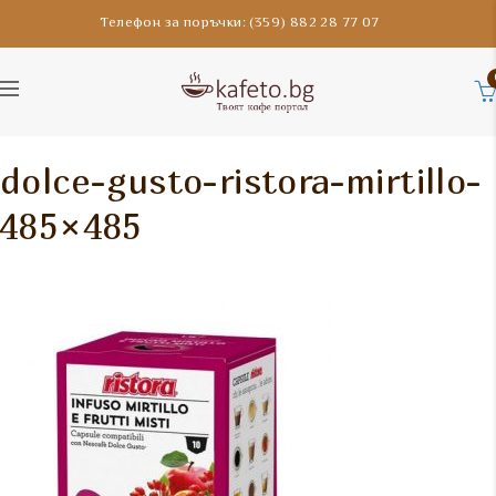
Телефон за поръчки: (359) 882 28 77 07
dolce-gusto-ristora-mirtillo-
485×485