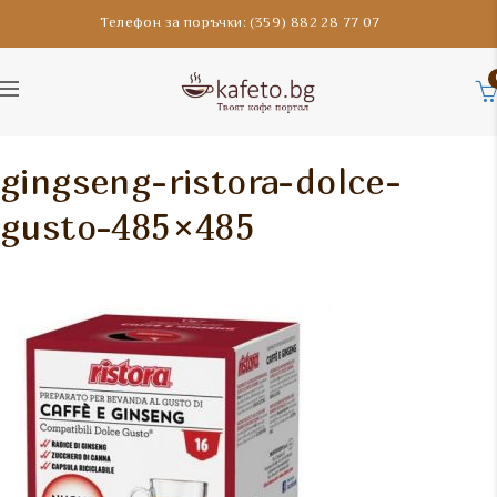
Телефон за поръчки: (359) 882 28 77 07
gingseng-ristora-dolce-
gusto-485×485