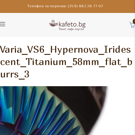
Телефон за поръчки: (359) 882 28 77 07
Varia_VS6_Hypernova_Irides
cent_Titanium_58mm_flat_b
urrs_3