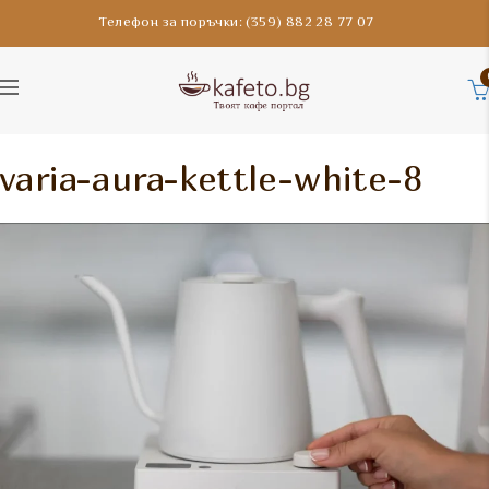
Телефон за поръчки: (359) 882 28 77 07
varia-aura-kettle-white-8