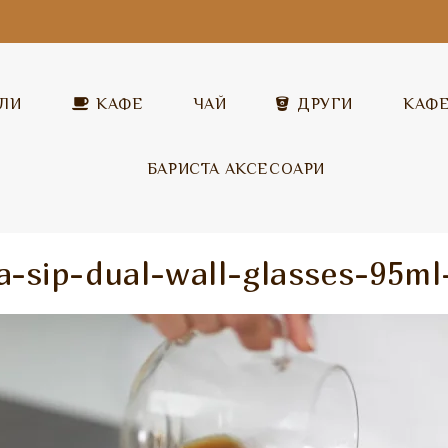
ЛИ
КАФЕ
ЧАЙ
ДРУГИ
КАФ
БАРИСТА АКСЕСОАРИ
Covim
Разтворимо капучино
Covim
ia-sip-dual-wall-glasses-95ml
Garibaldi
Топъл шоколад
Garibaldi
Illy
Млечни напитки
Pera
Pera
Разтворим чай
Vandino
ICS