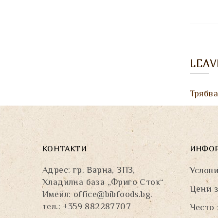
LEA
Трябв
КОНТАКТИ
ИНФО
Адрес: гр. Варна, ЗПЗ,
Услови
Хладилна база „Фриго Сток“
Цени з
Имейл:
office@bibfoods.bg
.
тел.: +359 882287707
Често 