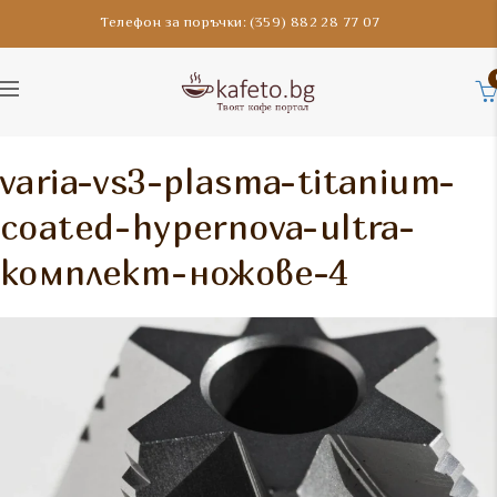
Телефон за поръчки: (359) 882 28 77 07
varia-vs3-plasma-titanium-
coated-hypernova-ultra-
комплект-ножове-4