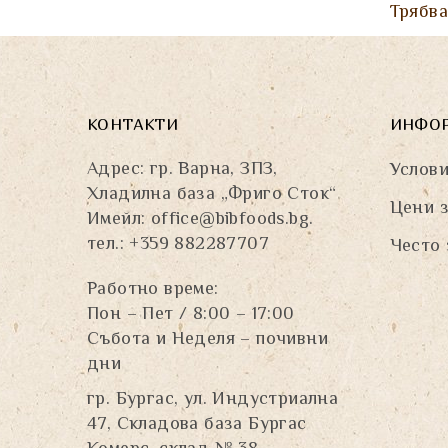
Трябв
КОНТАКТИ
ИНФО
Адрес: гр. Варна, ЗПЗ,
Услови
Хладилна база „Фриго Сток“
Цени з
Имейл:
office@bibfoods.bg
.
тел.: +359 882287707
Често 
Работно време:
Пон – Пет / 8:00 – 17:00
Събота и Неделя – почивни
дни
гр. Бургас, ул. Индустриална
47, Складова база Бургас