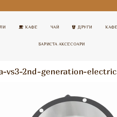
ЛИ
КАФЕ
ЧАЙ
ДРУГИ
КАФ
БАРИСТА АКСЕСОАРИ
Covim
Разтворимо капучино
Covim
ia-vs3-2nd-generation-electric
Garibaldi
Топъл шоколад
Garibaldi
Illy
Млечни напитки
Pera
Pera
Разтворим чай
Vandino
ICS