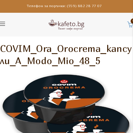
Телефон за поръчки: (359) 882 28 77 07
COVIM_Ora_Orocrema_капсу
ли_A_Modo_Mio_48_5