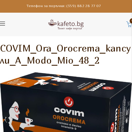
Телефон за поръчки: (359) 882 28 77 07
COVIM_Ora_Orocrema_капсу
ли_A_Modo_Mio_48_2