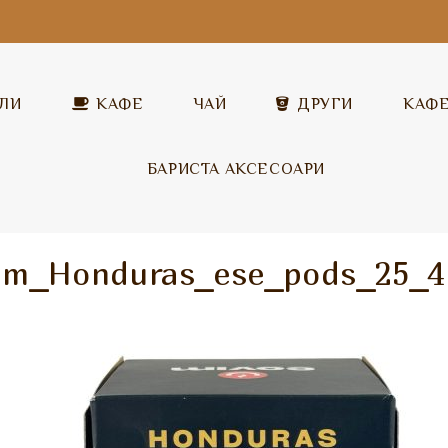
ЛИ
КАФЕ
ЧАЙ
ДРУГИ
КАФ
БАРИСТА АКСЕСОАРИ
Covim
Разтворимо капучино
Covim
im_Honduras_ese_pods_25_4
Garibaldi
Топъл шоколад
Garibaldi
Illy
Млечни напитки
Pera
Pera
Разтворим чай
Vandino
ICS