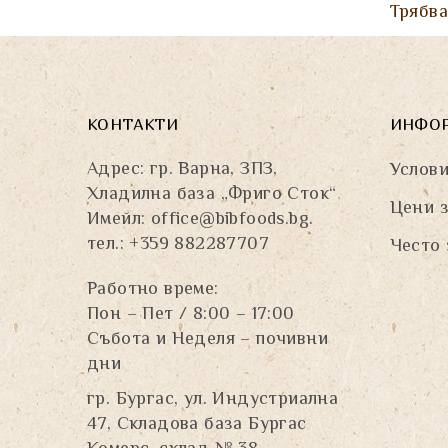
Трябв
КОНТАКТИ
ИНФО
Адрес: гр. Варна, ЗПЗ,
Услови
Хладилна база „Фриго Сток“
Цени з
Имейл:
office@bibfoods.bg
.
тел.: +359 882287707
Често 
Работно време:
Пон – Пет / 8:00 – 17:00
Събота и Неделя – почивни
дни
гр. Бургас, ул. Индустриална
47, Складова база Бургас