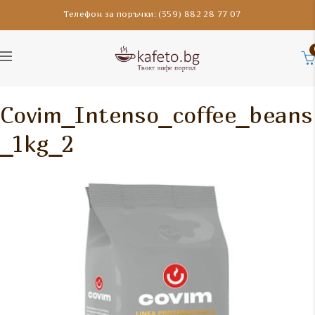
Телефон за поръчки: (359) 882 28 77 07
Covim_Intenso_coffee_beans
_1kg_2