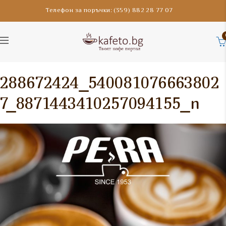
Телефон за поръчки: (359) 882 28 77 07
288672424_540081076663802
7_8871443410257094155_n