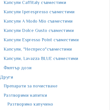
Капсули Caffitaly съвместими
Капсули Iperespresso съвместими
Капсули A Мodo Мio съвместими
Капсули Dolce Gusto съвместими
Капсули Espresso Point съвместими
Капсули, "Неспресо"съвместими
Капсули, Lavazza BLUE съвместими
Филтър дози
Други
Препарати за почистване
Разтворими напитки
Разтворимо капучино