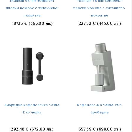
Titanium 58 mm комплект 
Titanium 58 mm комплект 
плоски ножове с титаниево 
плоски ножове с титаниево 
покритие
покритие
187.13
€
(366.00 лв.)
227.52
€
(445.00 лв.)
Хибридна кафемелачка VARIA 
Kафемелачка VARIA VS3 
Evo черна
сребърна
292.46
€
(572.00 лв.)
357.39
€
(699.00 лв.)