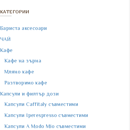
КАТЕГОРИИ
Бариста аксесоари
ЧАЙ
Кафе
Кафе на зърна
Мляно кафе
Разтворимо кафе
Капсули и филтър дози
Капсули Caffitaly съвместими
Капсули Iperespresso съвместими
Капсули A Мodo Мio съвместими