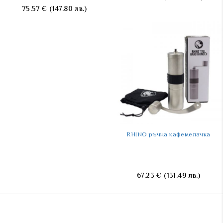
75.57
€
(147.80 лв.)
RHINO ръчна кафемелачка
67.23
€
(131.49 лв.)