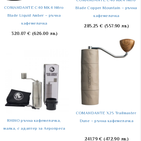
COMANDANTE C40 MK4 Nitro 
COMANDANTE C40 MK4 Nitro 
Blade Copper Mountain – ръчна 
Blade Liquid Amber – ръчна 
кафемелачка
кафемелачка
285.25
€
(557.90 лв.)
320.07
€
(626.00 лв.)
COMANDANTE X25 Trailmaster 
RHINO ръчна кафемелачка, 
Dune – ръчна кафемелачка
малка, с адаптер за Аеропреса
241.79
€
(472.90 лв.)