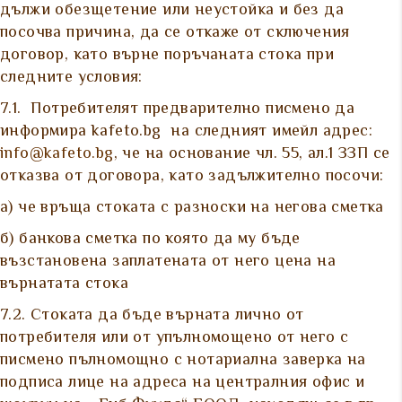
дължи обезщетение или неустойка и без да
посочва причина, да се откаже от сключения
договор, като върне поръчаната стока при
следните условия:
7.1. Потребителят предварително писмено да
информира kafeto.bg на следният имейл адрес:
info@kafeto.bg
, че на основание чл. 55, ал.1 ЗЗП се
отказва от договора, като задължително посочи:
а) че връща стоката с разноски на негова сметка
б) банкова сметка по която да му бъде
възстановена заплатената от него цена на
върнатата стока
7.2. Стоката да бъде върната лично от
потребителя или от упълномощено от него с
писмено пълномощно с нотариална заверка на
подписа лице на адреса на централния офис и