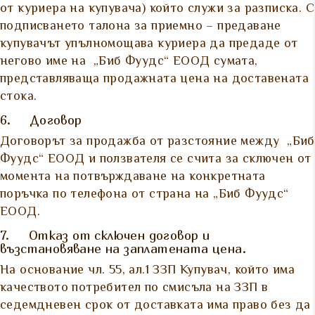
от куриера на купувача) който служи за разписка. С
подписването талона за приемно – предаване
купувачът упълномощава куриера да предаде от
негово име на „Биб Фуудс“ ЕООД сумата,
представляваща продажната цена на доставената
стока.
6. Договор
Договорът за продажба от разстояние между „Биб
Фуудс“ ЕООД и ползвателя се счита за сключен от
момента на потвърждаване на конкретната
поръчка по телефона от страна на „Биб Фуудс“
ЕООД.
7. Отказ от сключен договор и
възстановяване на заплатената цена.
На основание чл. 55, ал.1 ЗЗП Купувач, който има
качеството потребител по смисъла на ЗЗП в
седемдневен срок от доставката има право без да