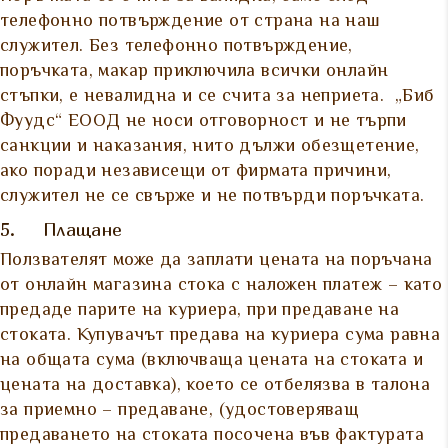
телефонно потвърждение от страна на наш
служител. Без телефонно потвърждение,
поръчката, макар приключила всички онлайн
стъпки, е невалидна и се счита за неприета. „Биб
Фуудс“ ЕООД не носи отговорност и не търпи
санкции и наказания, нито дължи обезщетение,
ако поради независещи от фирмата причини,
служител не се свърже и не потвърди поръчката.
5. Плащане
Ползвателят може да заплати цената на поръчана
от онлайн магазина стока с наложен платеж – като
предаде парите на куриера, при предаване на
стоката. Купувачът предава на куриера сума равна
на общата сума (включваща цената на стоката и
цената на доставка), което се отбелязва в талона
за приемно – предаване, (удостоверяващ
предаването на стоката посочена във фактурата