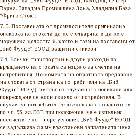
шоурум на „Биб Фуудс“ ЕООД, находящ се в гр.
Варна, Западна Промишлена Зона, Хладилна База
“Фриго Сток”;
7. 3. Поставената от производителя оригинална
опаковка на стоката да не е отваряна и да не е
нарушена целостта й, както и тази на поставени от
„Биб Фуудс“ ЕООД защитни стикери.
7.4. Всички транспортни и други разходи по
връщането на стоката са изцяло за сметка на
потребителя. До момента на обратното предаване
на стоката от страна на потребителя на „Биб
Фуудс“ ЕООД, рискът от случайното погиване или
повреждане се носи изцяло от потребителя. В
случай, че потребител се възползва от правото си
по чл. 55, ал.1ЗЗП при положение, че е изпълнил
посочените по – горе условия, „Биб Фуудс“ ЕООД
се задължава да му възстанови заплатената цена