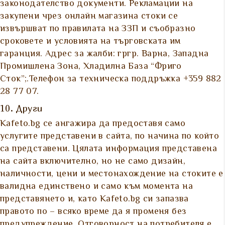
законодателство документи. Рекламации на
закупени чрез онлайн магазина стоки се
извършват по правилата на ЗЗП и съобразно
сроковете и условията на търговската им
гаранция. Адрес за жалби: гргр. Варна, Западна
Промишлена Зона, Хладилна База “Фриго
Сток”;.Телефон за техническа поддръжка +359 882
28 77 07.
10. Други
Kafeto.bg се ангажира да предоставя само
услугите представени в сайта, по начина по който
са представени. Цялата информация представена
на сайта включително, но не само дизайн,
наличности, цени и местонахождение на стоките е
валидна единствено и само към момента на
представянето и, като Kafeto.bg си запазва
правото по – всяко време да я променя без
предупреждение. Отговорност на потребителя е