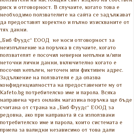
ползватели на настоящия сайт изцяло на собствен
риск и отговорност. В случаите, когато това е
необходимо ползвателите на сайта се задължават
да предоставят коректно и пълно изискваните от
тях данни.
„Биб Фуудс“ ЕООД не носи отговорност за
неизпълнение на поръчка в случаите, когато
ползвателят е посочил неверни непълни и/или
неточни лични данни, включително когато е
посочил непълен, неточен или фиктивен адрес.
Задължение на ползвателя е да опазва
конфиденциалността на предоставените му от
Kafeto.bg потребителско име и парола. Всяка
направена чрез онлайн магазина поръчка ще бъде
считана от страна на „Биб Фуудс“ ЕООД за
редовна, ако при направата й са използвани
потребителско име и парола, които системата е
приела за валидни независимо от това дали