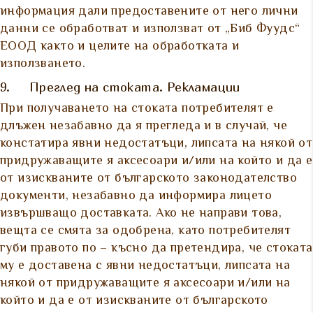
информация дали предоставените от него лични
данни се обработват и използват от „Биб Фуудс“
ЕООД както и целите на обработката и
използването.
9. Преглед на стоката. Рекламации
При получаването на стоката потребителят е
длъжен незабавно да я прегледа и в случай, че
констатира явни недостатъци, липсата на някой от
придружаващите я аксесоари и/или на който и да е
от изискваните от българското законодателство
документи, незабавно да информира лицето
извършващо доставката. Ако не направи това,
вещта се смята за одобрена, като потребителят
губи правото по – късно да претендира, че стоката
му е доставена с явни недостатъци, липсата на
някой от придружаващите я аксесоари и/или на
който и да е от изискваните от българското