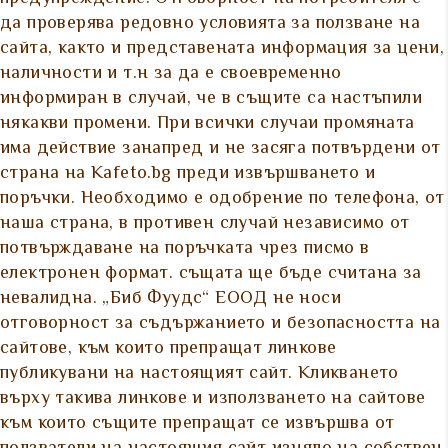
да проверява редовно условията за ползване на
сайта, както и представената информация за цени,
наличности и т.н за да е своевременно
информиран в случай, че в същите са настъпили
някакви промени. При всички случаи промяната
има действие занапред и не засяга потвърдени от
страна на Kafeto.bg преди извършването и
поръчки. Необходимо е одобрение по телефона, от
наша страна, в противен случай независимо от
потвърждаване на поръчката чрез писмо в
електронен формат. същата ще бъде считана за
невалидна. „Биб Фуудс“ ЕООД не носи
отговорност за съдържанието и безопасността на
сайтове, към които препращат линкове
публикувани на настоящият сайт. Кликването
върху такива линкове и използването на сайтове
към които същите препращат се извършва от