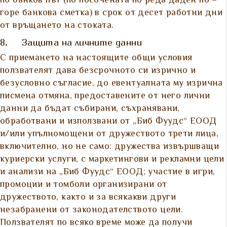
по банков път (по посочената по реда даден по –
горе банкова сметка) в срок от десет работни дни
от връщането на стоката.
8. Защита на личните данни
С приемането на настоящите общи условия
ползвателят дава безсрочното си изрично и
безусловно съгласие, до евентуалната му изрична
писмена отмяна, предоставените от него лични
данни да бъдат събирани, съхранявани,
обработвани и използвани от „Биб Фуудс“ ЕООД
и/или упълномощени от дружеството трети лица,
включително, но не само: дружества извършващи
куриерски услуги, с маркетингови и рекламни цели
и анализи на „Биб Фуудс“ ЕООД; участие в игри,
промоции и томболи организирани от
дружеството, както и за всякакви други
незабранени от законодателството цели.
Ползвателят по всяко време може да получи